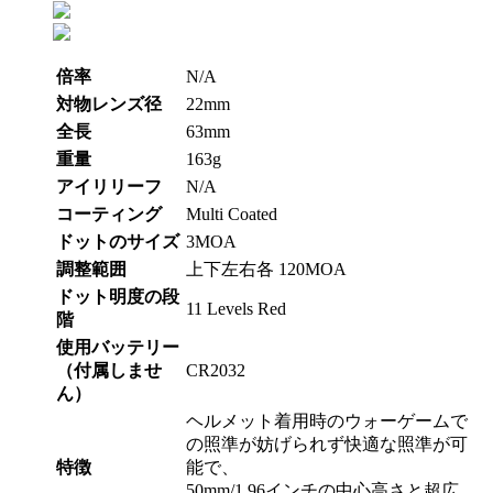
倍率
N/A
対物レンズ径
22mm
全長
63mm
重量
163g
アイリリーフ
N/A
コーティング
Multi Coated
ドットのサイズ
3MOA
調整範囲
上下左右各 120MOA
ドット明度の段
11 Levels Red
階
使用バッテリー
（付属しませ
CR2032
ん）
ヘルメット着用時のウォーゲームで
の照準が妨げられず快適な照準が可
特徴
能で、
50mm/1.96インチの中心高さと超広