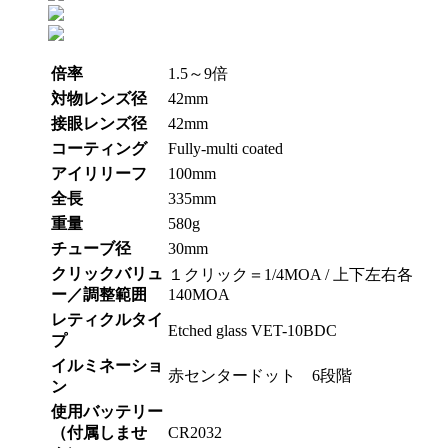
倍率
1.5～9倍
対物レンズ径
42mm
接眼レンズ径
42mm
コーティング
Fully-multi coated
アイリリーフ
100mm
全長
335mm
重量
580g
チューブ径
30mm
クリックバリュ
１クリック＝1/4MOA / 上下左右各
ー／調整範囲
140MOA
レティクルタイ
Etched glass VET-10BDC
プ
イルミネーショ
赤センタードット 6段階
ン
使用バッテリー
（付属しませ
CR2032