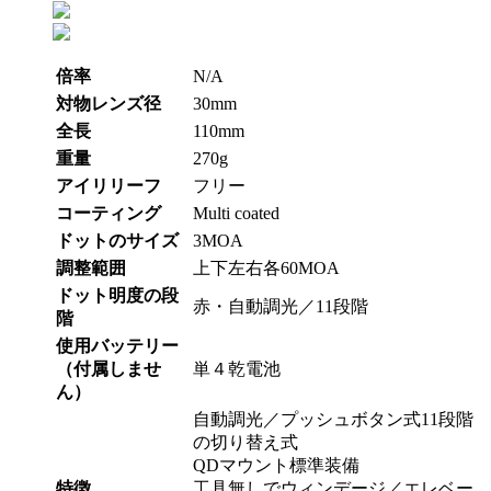
倍率
N/A
対物レンズ径
30mm
全長
110mm
重量
270g
アイリリーフ
フリー
コーティング
Multi coated
ドットのサイズ
3MOA
調整範囲
上下左右各60MOA
ドット明度の段
赤・自動調光／11段階
階
使用バッテリー
（付属しませ
単４乾電池
ん）
自動調光／プッシュボタン式11段階
の切り替え式
QDマウント標準装備
特徴
工具無しでウィンデージ／エレベー